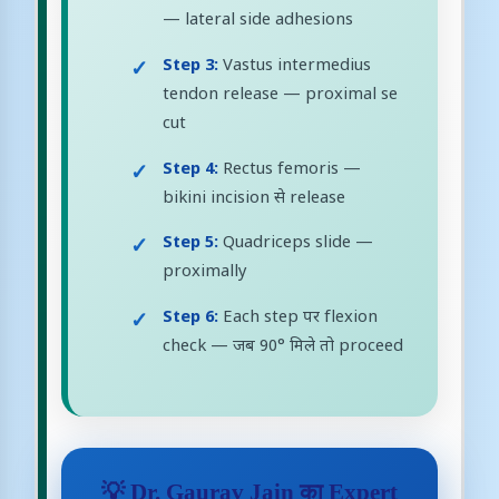
— lateral side adhesions
Step 3:
Vastus intermedius
tendon release — proximal se
cut
Step 4:
Rectus femoris —
bikini incision से release
Step 5:
Quadriceps slide —
proximally
Step 6:
Each step पर flexion
check — जब 90° मिले तो proceed
💡 Dr. Gaurav Jain का Expert