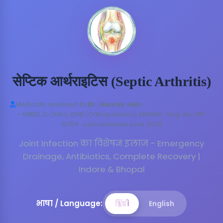
सेप्टिक आर्थराइटिस (Septic Arthritis)
Medically reviewed by
Dr. Gaurav Jain
— MBBS, D.Ortho, DNB (Orthopaedics), MNAMS · Reg. No. MP-
10754 · Last reviewed June 2026
Joint Infection का विशेषज्ञ इलाज - Emergency
Drainage, Antibiotics, Complete Recovery |
Indore & Bhopal
भाषा / Language:
हिंदी
हिंदी
English