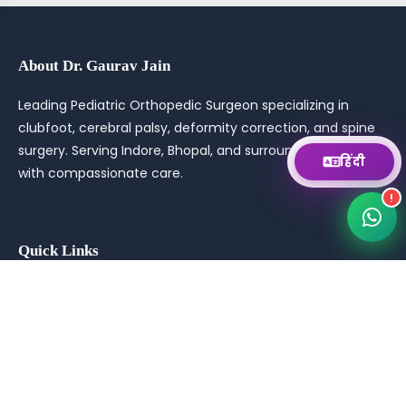
Email
About Dr. Gaurav Jain
Send us a message
Leading Pediatric Orthopedic Surgeon specializing in
Book Appointment
clubfoot, cerebral palsy, deformity correction, and spine
Fill appointment form
surgery. Serving Indore, Bhopal, and surrounding areas
हिंदी
with compassionate care.
!
Quick Links
Home
About
Conditions
Book Appointment