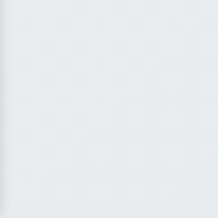
WhatsApp
Chat instantly
Call Now
+919111464959