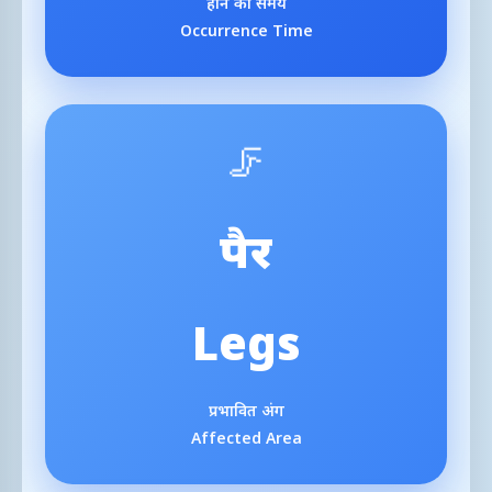
होने का समय
Occurrence Time
🦵
पैर
Legs
प्रभावित अंग
Affected Area