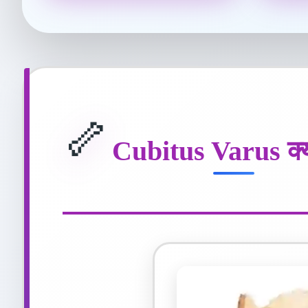
🦴
Cubitus Varus क्य