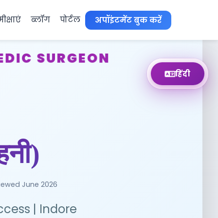
ीक्षाएं
ब्लॉग
पोर्टल
अपॉइंटमेंट बुक करें
PEDIC SURGEON
हिंदी
हनी)
viewed June 2026
ccess | Indore