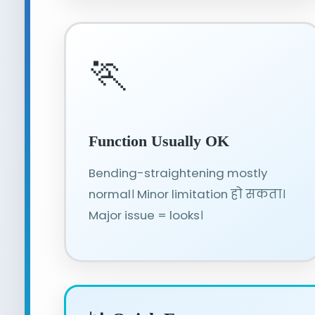
🏃
Function Usually OK
Bending-straightening mostly
normal। Minor limitation हो सकता।
Major issue = looks।