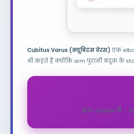
Cubitus Varus (क्यूबिटस वेरस)
एक elbow
भी कहते हैं क्योंकि arm पुरानी बंदूक के st
90% cases में - 